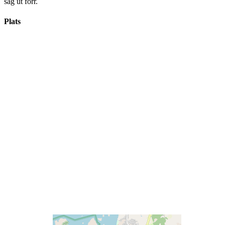
såg ut förr.
Plats