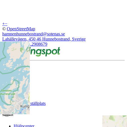
+
−
©
OpenStreetMap
hamnenhunnebostrand@sotenas.se
Lahällevägen, 450 46 Hunnebostrand, Sverige
58.4364377, 11.2908679
Företag
Om oss
Kunder
Lista din ställplats
Support
Hjälpcenter