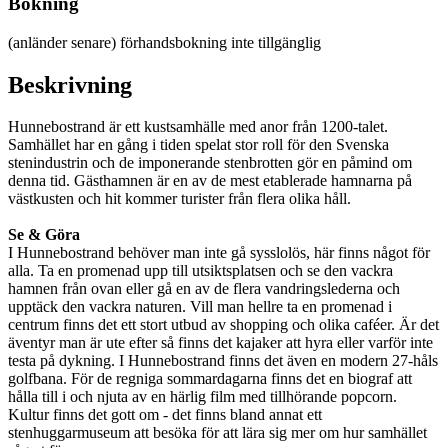
Bokning
(anländer senare)
förhandsbokning inte tillgänglig
Beskrivning
Hunnebostrand är ett kustsamhälle med anor från 1200-talet.
Samhället har en gång i tiden spelat stor roll för den Svenska
stenindustrin och de imponerande stenbrotten gör en påmind om
denna tid. Gästhamnen är en av de mest etablerade hamnarna på
västkusten och hit kommer turister från flera olika håll.
Se & Göra
I Hunnebostrand behöver man inte gå sysslolös, här finns något för
alla. Ta en promenad upp till utsiktsplatsen och se den vackra
hamnen från ovan eller gå en av de flera vandringslederna och
upptäck den vackra naturen. Vill man hellre ta en promenad i
centrum finns det ett stort utbud av shopping och olika caféer. Är det
äventyr man är ute efter så finns det kajaker att hyra eller varför inte
testa på dykning. I Hunnebostrand finns det även en modern 27-håls
golfbana. För de regniga sommardagarna finns det en biograf att
hålla till i och njuta av en härlig film med tillhörande popcorn.
Kultur finns det gott om - det finns bland annat ett
stenhuggarmuseum att besöka för att lära sig mer om hur samhället