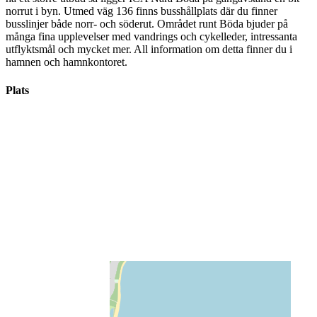
norrut i byn. Utmed väg 136 finns busshållplats där du finner
busslinjer både norr- och söderut. Området runt Böda bjuder på
många fina upplevelser med vandrings och cykelleder, intressanta
utflyktsmål och mycket mer. All information om detta finner du i
hamnen och hamnkontoret.
Plats