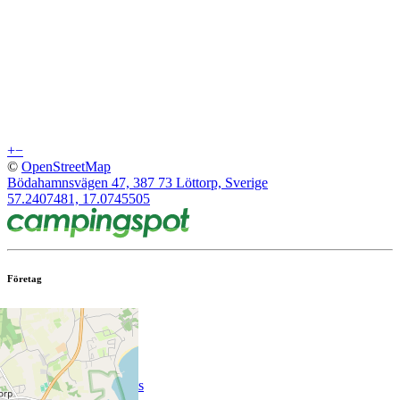
+
−
©
OpenStreetMap
Bödahamnsvägen 47, 387 73 Löttorp, Sverige
57.2407481, 17.0745505
Företag
Om oss
Kunder
Lista din ställplats