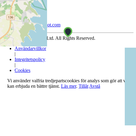
Support
Hjälpcenter
info@campingspot.com
© 2026 Dockspot UK Ltd. All Rights Reserved.
Användarvillkor
|
Integritetspolicy
|
Cookies
Vi använder valfria tredjepartscookies för analys som gör att vi
kan erbjuda en bättre tjänst.
Läs mer
.
Tillåt
Avstå