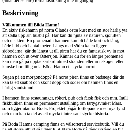
(anländer senare)
förhandsbokning inte tillgänglig
Beskrivning
Välkommen till Böda Hamn!
En aktiv fiskehamn på norra Ölands östra kust med en stor härlig yta
att ställa upp sin husbil på. Här kan du njuta av naturen, sjöluften
och utsikten. En promenad i hamnen kan bli både kort och lång,
både i tid och i antal meter. Längs med södra kajen ligger
sjöbodarna, går du längst ut till piren har du en fantastisk vy in mot
hamnen och ut över Östersjön. Känner du för en längre promenad
kan man gå på upptäckarfärd utmed stranden eller in i skogen eller
kanske bort till gamla Böda Hamn ett stycke norrut.
Sugen på ett morgondopp? På norra piren finns en badstege där du
kan ta ett snabbt och skönt dopp och söder om hamnen finns en
härlig sandstrand.
I hamnen finns restauranger, rökeri, pub och färsk fisk och mm. Intill
fiskbutiken finns en permanent utställning om fartygsvraket Mars,
som ligger utanför Böda. Projektet pågår fortlöpande med nya fynd
och man kan ta del av ett mycket intressant stycke historia.
På Böda Hamns camping finns en välsorterad servicebutik. Vill du
ha ett större utbud så ligger ICA Nära Böda på gångavstånd en bit