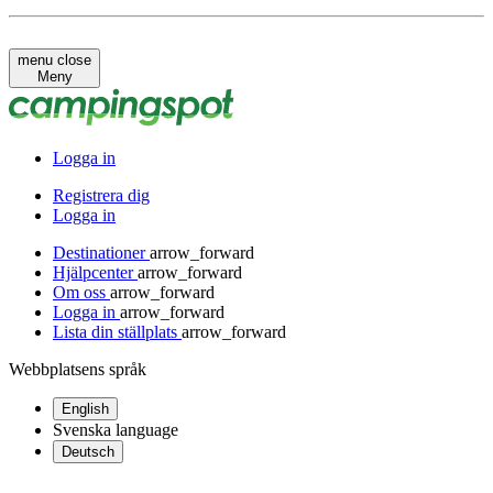
menu
close
Meny
Logga in
Registrera dig
Logga in
Destinationer
arrow_forward
Hjälpcenter
arrow_forward
Om oss
arrow_forward
Logga in
arrow_forward
Lista din ställplats
arrow_forward
Webbplatsens språk
English
Svenska
language
Deutsch