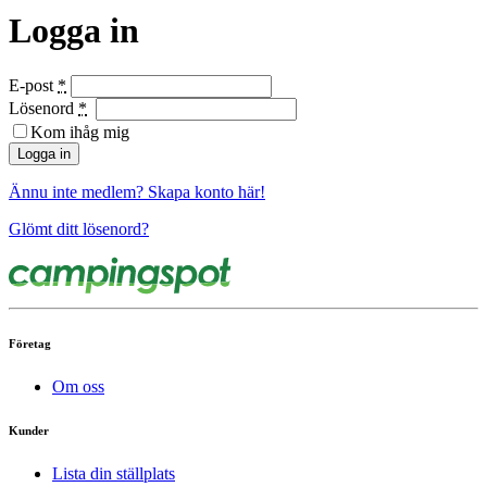
Logga in
E-post
*
Lösenord
*
Kom ihåg mig
Ännu inte medlem? Skapa konto här!
Glömt ditt lösenord?
Företag
Om oss
Kunder
Lista din ställplats