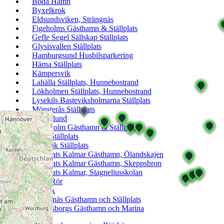
Böda Hamn
Byxelkrok
Eldsundsviken, Strängnäs
Figeholms Gästhamn & Ställplats
Gefle Segel Sällskap Ställplats
Glysisvallen Ställplats
Hamburgsund Husbilsparkering
Härna Ställplats
Kämpersvik
Lahälla Ställplats, Hunnebostrand
Lökholmen Ställplats, Hunnebostrand
Lysekils Basteviksholmarna Ställplats
Mönsterås Ställplats
Nabbelund
Rastaholm Gästhamn & Ställplats
Rörö Ställplats
Sandvik Ställplats
Ställplats Kalmar Gästhamn, Ölandskajen
Ställplats Kalmar Gästhamn, Skeppsbron
Ställplats Kalmar, Stagneliusskolan
Stora Rör
Storvik
Strängnäs Gästhamn och Ställplats
Vänersborgs Gästhamn och Marina