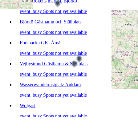
Bessekrokens marina, Björkö
event_busy
Spots not yet available
Björkö Gästhamn och Ställplats
event_busy
Spots not yet available
Forsbacka GK, Åmål
event_busy
Spots not yet available
Vejbystrand Gästhamn & Ställplats
event_busy
Spots not yet available
Wasserwanderrastplatz Anklam
event_busy
Spots not yet available
Wolgast
event_busy
Spots not yet available